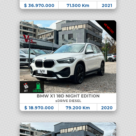
$ 36.970.000
71.500 Km
2021
VENDIDO
BMW X1 18D NIGHT EDITION
sDRIVE DIESEL
$ 18.970.000
79.200 Km
2020