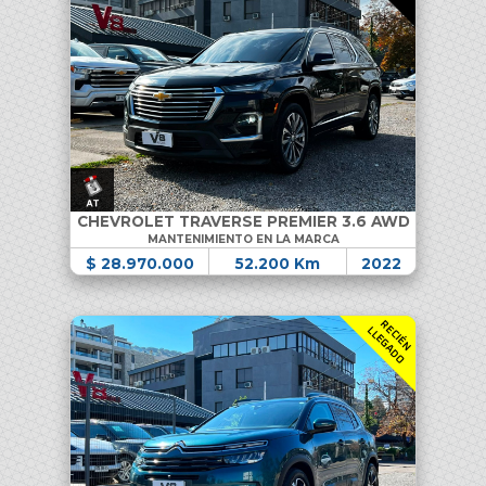
CHEVROLET TRAVERSE PREMIER 3.6 AWD
MANTENIMIENTO EN LA MARCA
$ 28.970.000
52.200 Km
2022
R
C
I
É
N
L
E
G
A
D
E
L
O