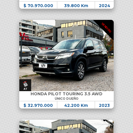
$ 70.970.000
39.800 Km
2024
VENDIDO
HONDA PILOT TOURING 3.5 AWD
ÚNICO DUEÑO
$ 32.970.000
42.200 Km
2023