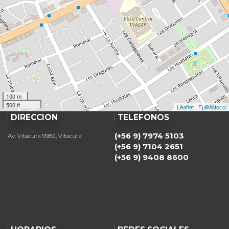
100 m
500 ft
Leaflet
|
FullMotor.cl
DIRECCIÓN
TELÉFONOS
(+56 9) 7974 5103
Av. Vitacura 9982, Vitacura
(+56 9) 7104 2651
(+56 9) 9408 8600