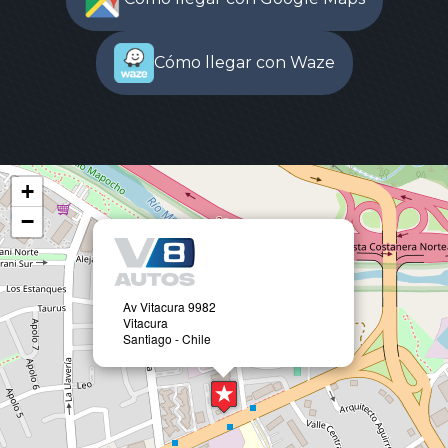
Cómo llegar con Waze
+
−
Av Vitacura 9982
Vitacura
Santiago - Chile