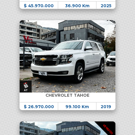
$ 45.970.000
36.900 Km
2025
CHEVROLET TAHOE
$ 26.970.000
99.100 Km
2019
VENDIDO