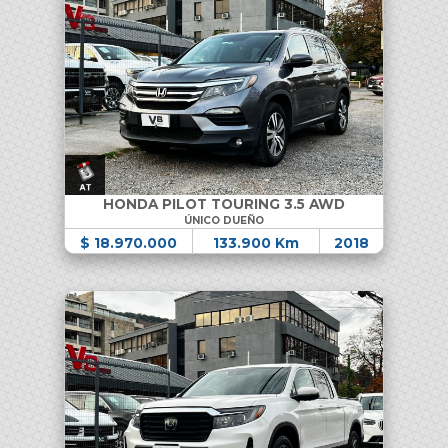
HONDA PILOT TOURING 3.5 AWD
ÚNICO DUEÑO
$ 18.970.000
133.900 Km
2018