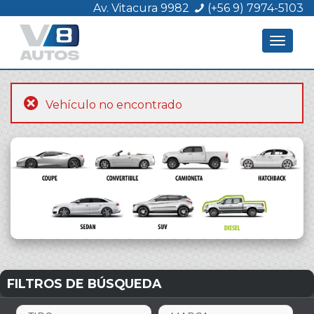
Av. Vitacura 9982
(+56 9) 7974-5103
Toggle
navigat
Vehículo no encontrado
FILTROS DE BÚSQUEDA