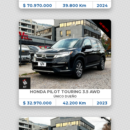
$ 70.970.000
39.800 Km
2024
VENDIDO
HONDA PILOT TOURING 3.5 AWD
ÚNICO DUEÑO
$ 32.970.000
42.200 Km
2023