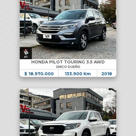
HONDA PILOT TOURING 3.5 AWD
ÚNICO DUEÑO
$ 18.970.000
133.900 Km
2018