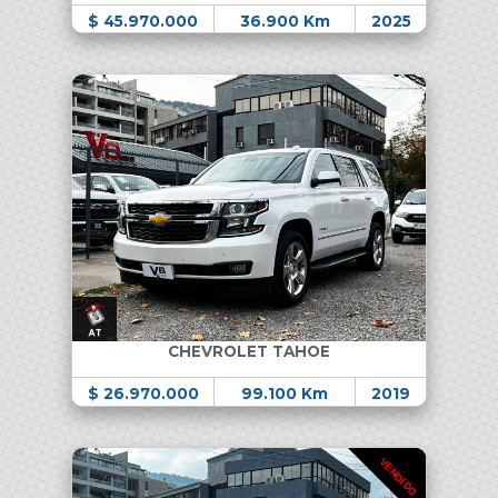
$ 45.970.000
36.900 Km
2025
CHEVROLET TAHOE
$ 26.970.000
99.100 Km
2019
VENDIDO