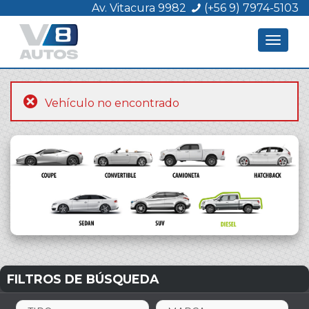
Av. Vitacura 9982
(+56 9) 7974-5103
Toggle
navigat
Vehículo no encontrado
FILTROS DE BÚSQUEDA