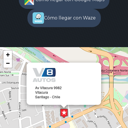
Cómo llegar con Waze
+
−
Av Vitacura 9982
Vitacura
Santiago - Chile