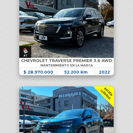
CHEVROLET TRAVERSE PREMIER 3.6 AWD
MANTENIMIENTO EN LA MARCA
$ 28.970.000
52.200 Km
2022
R
C
I
É
N
L
E
G
A
D
E
L
O