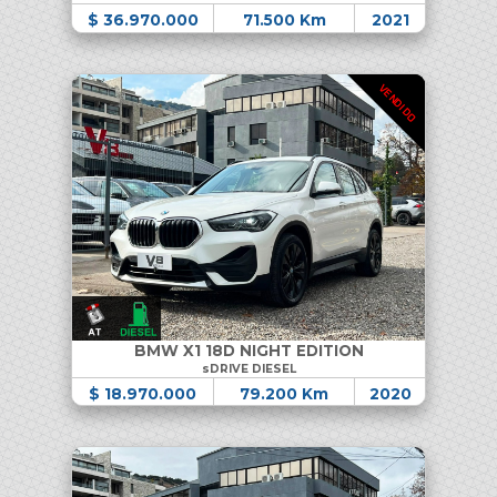
$ 36.970.000
71.500 Km
2021
VENDIDO
BMW X1 18D NIGHT EDITION
sDRIVE DIESEL
$ 18.970.000
79.200 Km
2020