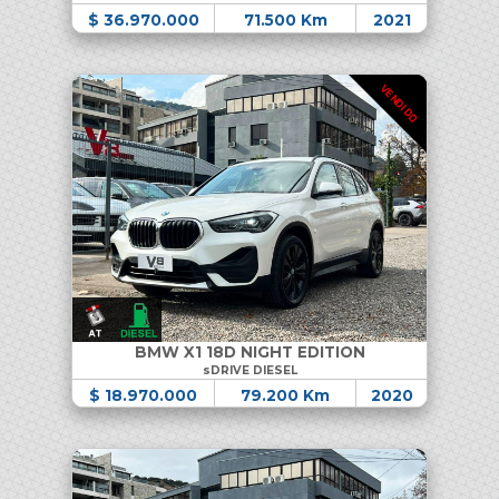
$ 36.970.000
71.500 Km
2021
VENDIDO
BMW X1 18D NIGHT EDITION
sDRIVE DIESEL
$ 18.970.000
79.200 Km
2020