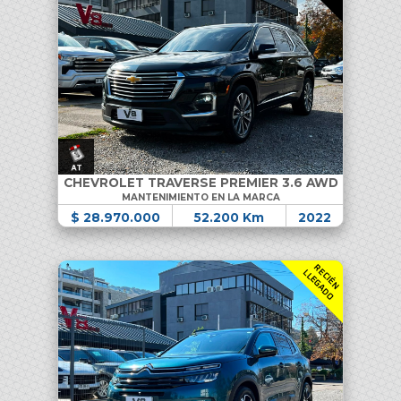
CHEVROLET TRAVERSE PREMIER 3.6 AWD
MANTENIMIENTO EN LA MARCA
$ 28.970.000
52.200 Km
2022
R
C
I
É
N
L
E
G
A
D
E
L
O