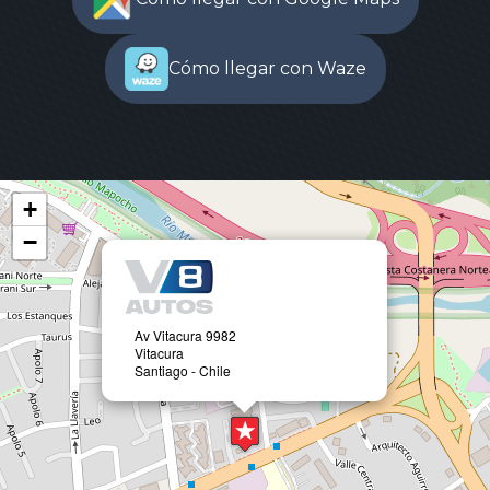
Cómo llegar con Waze
+
−
Av Vitacura 9982
Vitacura
Santiago - Chile