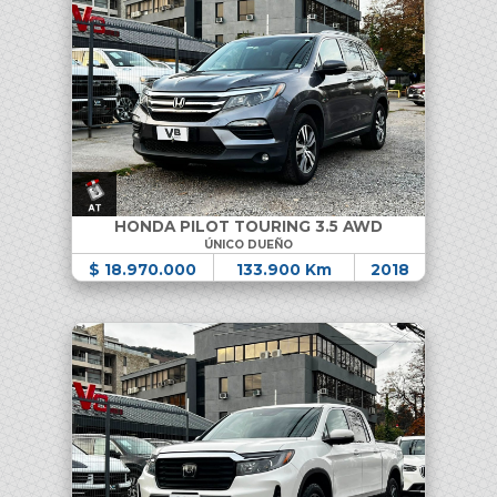
HONDA PILOT TOURING 3.5 AWD
ÚNICO DUEÑO
$ 18.970.000
133.900 Km
2018