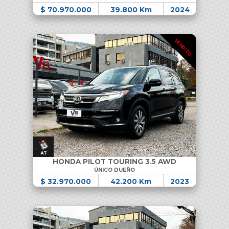
$ 70.970.000
39.800 Km
2024
VENDIDO
HONDA PILOT TOURING 3.5 AWD
ÚNICO DUEÑO
$ 32.970.000
42.200 Km
2023