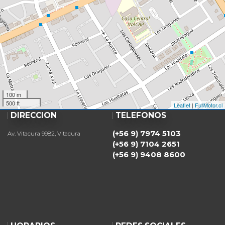
100 m
500 ft
Leaflet
|
FullMotor.cl
DIRECCIÓN
TELÉFONOS
(+56 9) 7974 5103
Av. Vitacura 9982, Vitacura
(+56 9) 7104 2651
(+56 9) 9408 8600