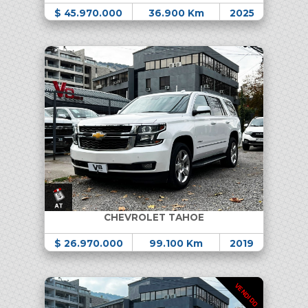
$ 45.970.000
36.900 Km
2025
CHEVROLET TAHOE
$ 26.970.000
99.100 Km
2019
VENDIDO