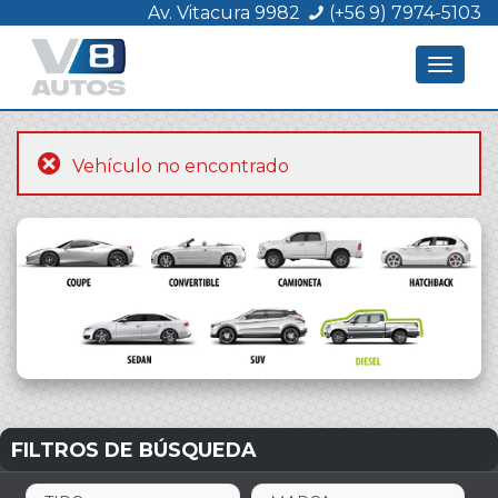
Av. Vitacura 9982
(+56 9) 7974-5103
Toggle
navigat
Vehículo no encontrado
FILTROS DE BÚSQUEDA