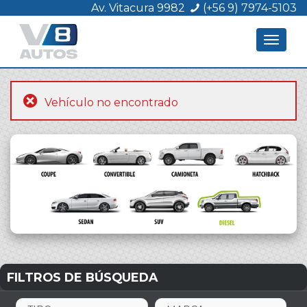
Av. Vitacura 9982
(+56 9) 7974-5103
Toggle
navigat
Vehículo no encontrado
FILTROS DE BÚSQUEDA