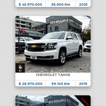
$ 45.970.000
36.900 Km
2025
CHEVROLET TAHOE
$ 26.970.000
99.100 Km
2019
VENDIDO