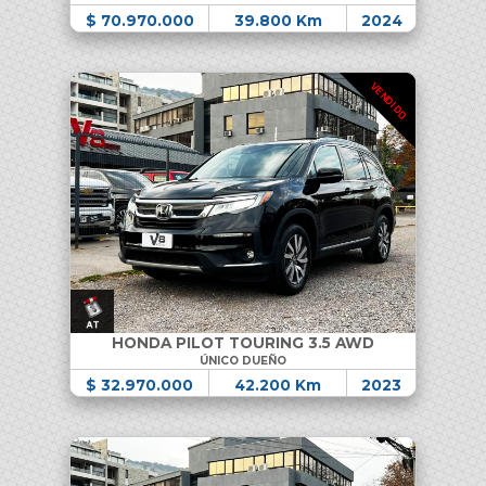
$ 70.970.000
39.800 Km
2024
VENDIDO
HONDA PILOT TOURING 3.5 AWD
ÚNICO DUEÑO
$ 32.970.000
42.200 Km
2023