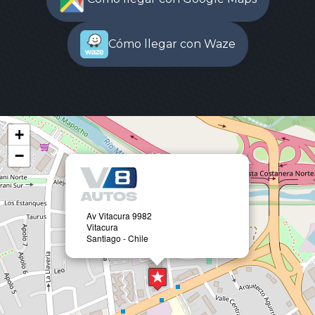
Cómo llegar con Waze
+
−
Av Vitacura 9982
Vitacura
Santiago - Chile