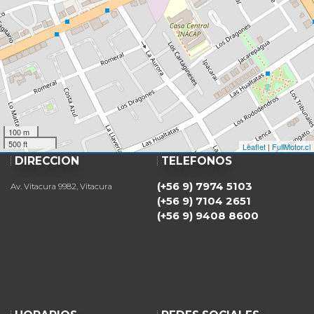
100 m
500 ft
Leaflet
|
FullMotor.cl
DIRECCIÓN
TELÉFONOS
(+56 9) 7974 5103
Av. Vitacura 9982, Vitacura
(+56 9) 7104 2651
(+56 9) 9408 8600