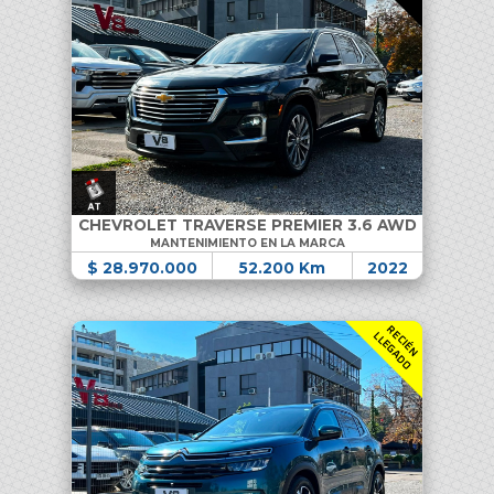
CHEVROLET TRAVERSE PREMIER 3.6 AWD
MANTENIMIENTO EN LA MARCA
$ 28.970.000
52.200 Km
2022
R
C
I
É
N
L
E
G
A
D
E
L
O