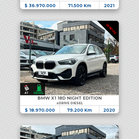
$ 36.970.000
71.500 Km
2021
VENDIDO
BMW X1 18D NIGHT EDITION
sDRIVE DIESEL
$ 18.970.000
79.200 Km
2020