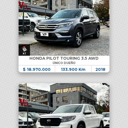
HONDA PILOT TOURING 3.5 AWD
ÚNICO DUEÑO
$ 18.970.000
133.900 Km
2018