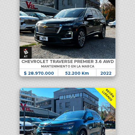
CHEVROLET TRAVERSE PREMIER 3.6 AWD
MANTENIMIENTO EN LA MARCA
$ 28.970.000
52.200 Km
2022
R
C
I
É
N
L
E
G
A
D
E
L
O