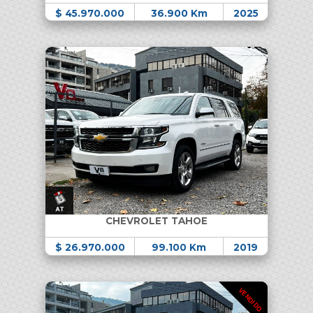
$ 45.970.000
36.900 Km
2025
CHEVROLET TAHOE
$ 26.970.000
99.100 Km
2019
VENDIDO