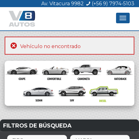
Av. Vitacura 9982
(+56 9) 7974-5103
Toggle
navigat
Vehículo no encontrado
FILTROS DE BÚSQUEDA