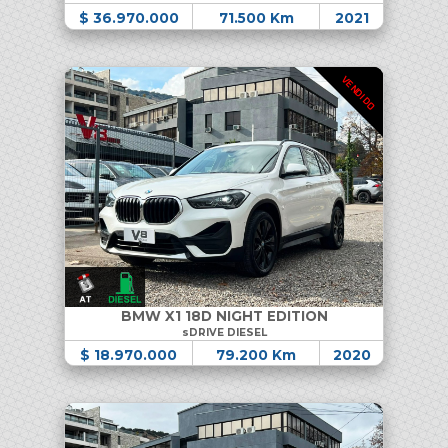
$ 36.970.000
71.500 Km
2021
VENDIDO
BMW X1 18D NIGHT EDITION
sDRIVE DIESEL
$ 18.970.000
79.200 Km
2020