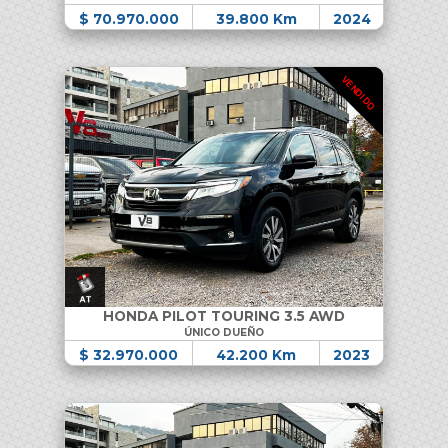
$ 70.970.000
39.800 Km
2024
VENDIDO
HONDA PILOT TOURING 3.5 AWD
ÚNICO DUEÑO
$ 32.970.000
42.200 Km
2023