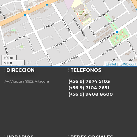
100 m
500 ft
Leaflet
|
FullMotor.cl
DIRECCIÓN
TELÉFONOS
(+56 9) 7974 5103
Av. Vitacura 9982, Vitacura
(+56 9) 7104 2651
(+56 9) 9408 8600