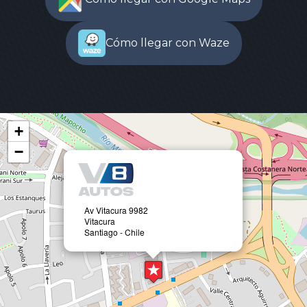
Cómo llegar con Waze
+
−
Av Vitacura 9982
Vitacura
Santiago - Chile