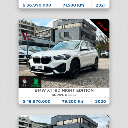
$ 36.970.000
71.500 Km
2021
VENDIDO
BMW X1 18D NIGHT EDITION
sDRIVE DIESEL
$ 18.970.000
79.200 Km
2020