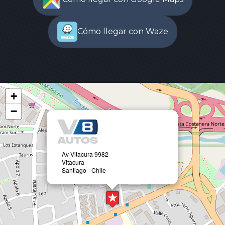
Cómo llegar con Waze
+
−
Av Vitacura 9982
Vitacura
Santiago - Chile