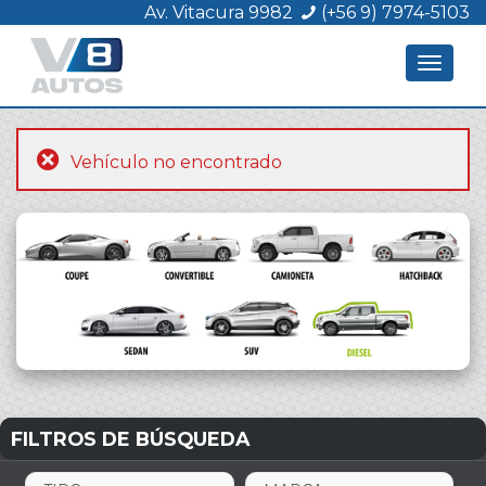
Av. Vitacura 9982
(+56 9) 7974-5103
Toggle
navigat
Vehículo no encontrado
FILTROS DE BÚSQUEDA