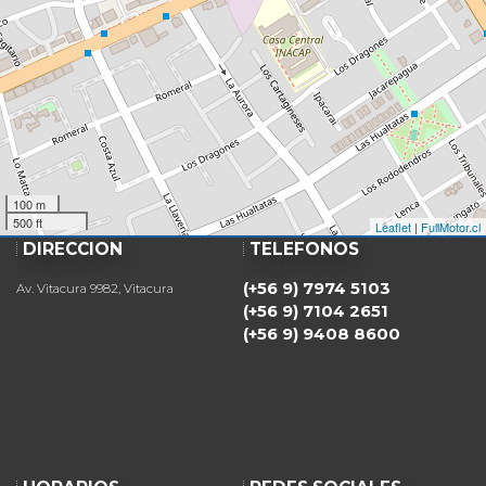
100 m
500 ft
Leaflet
|
FullMotor.cl
DIRECCIÓN
TELÉFONOS
(+56 9) 7974 5103
Av. Vitacura 9982, Vitacura
(+56 9) 7104 2651
(+56 9) 9408 8600