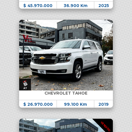
$ 45.970.000
36.900 Km
2025
CHEVROLET TAHOE
$ 26.970.000
99.100 Km
2019
VENDIDO