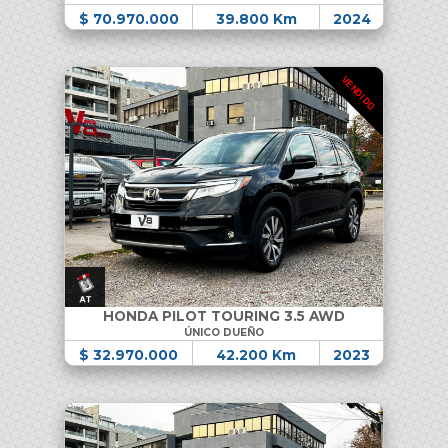
$ 70.970.000
39.800 Km
2024
VENDIDO
HONDA PILOT TOURING 3.5 AWD
ÚNICO DUEÑO
$ 32.970.000
42.200 Km
2023