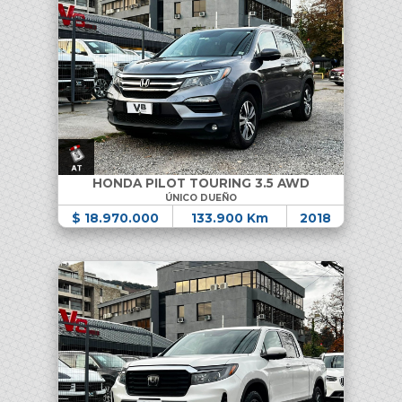
HONDA PILOT TOURING 3.5 AWD
ÚNICO DUEÑO
$ 18.970.000
133.900 Km
2018