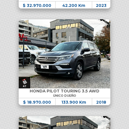
$ 32.970.000
42.200 Km
2023
HONDA PILOT TOURING 3.5 AWD
ÚNICO DUEÑO
$ 18.970.000
133.900 Km
2018