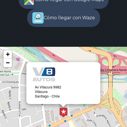
Cómo llegar con Waze
+
−
Av Vitacura 9982
Vitacura
Santiago - Chile