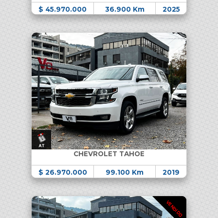
$ 45.970.000
36.900 Km
2025
CHEVROLET TAHOE
$ 26.970.000
99.100 Km
2019
VENDIDO