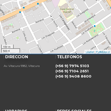
100 m
500 ft
Leaflet
|
FullMotor.cl
DIRECCIÓN
TELÉFONOS
(+56 9) 7974 5103
Av. Vitacura 9982, Vitacura
(+56 9) 7104 2651
(+56 9) 9408 8600