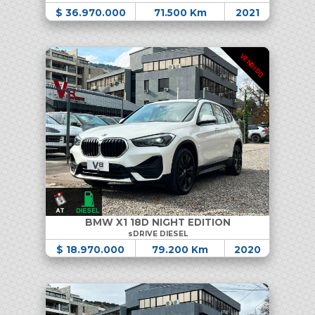
$ 36.970.000
71.500 Km
2021
VENDIDO
BMW X1 18D NIGHT EDITION
sDRIVE DIESEL
$ 18.970.000
79.200 Km
2020