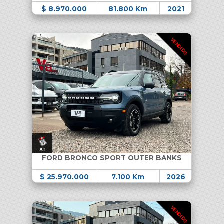
$ 8.970.000
81.800 Km
2021
VENDIDO
FORD BRONCO SPORT OUTER BANKS
$ 25.970.000
7.100 Km
2026
VENDIDO