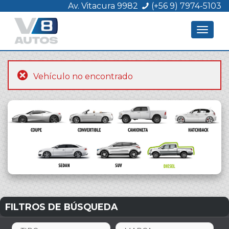
Av. Vitacura 9982
(+56 9) 7974-5103
Toggle
navigat
Vehículo no encontrado
FILTROS DE BÚSQUEDA