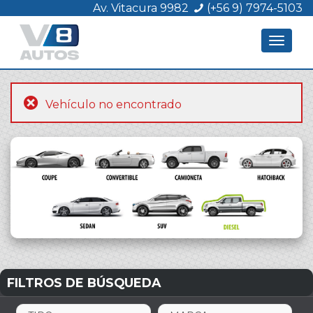
Av. Vitacura 9982
(+56 9) 7974-5103
Toggle
navigat
Vehículo no encontrado
FILTROS DE BÚSQUEDA