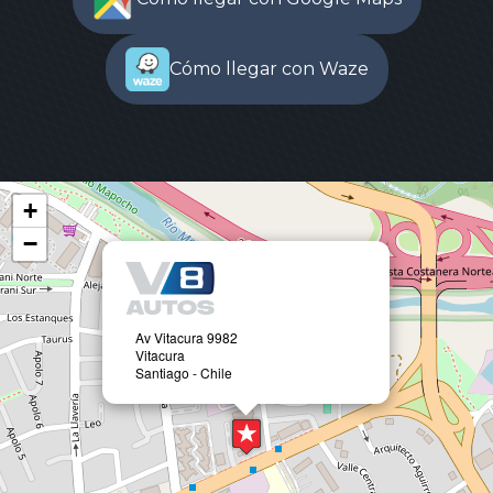
Cómo llegar con Waze
+
−
Av Vitacura 9982
Vitacura
Santiago - Chile