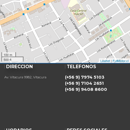
100 m
500 ft
Leaflet
|
FullMotor.cl
DIRECCIÓN
TELÉFONOS
(+56 9) 7974 5103
Av. Vitacura 9982, Vitacura
(+56 9) 7104 2651
(+56 9) 9408 8600