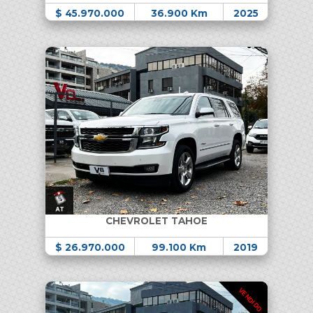
$ 45.970.000
36.900 Km
2025
CHEVROLET TAHOE
$ 26.970.000
99.100 Km
2019
VENDIDO