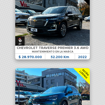
CHEVROLET TRAVERSE PREMIER 3.6 AWD
MANTENIMIENTO EN LA MARCA
$ 28.970.000
52.200 Km
2022
R
C
I
É
N
L
E
G
A
D
E
L
O