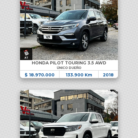
HONDA PILOT TOURING 3.5 AWD
ÚNICO DUEÑO
$ 18.970.000
133.900 Km
2018