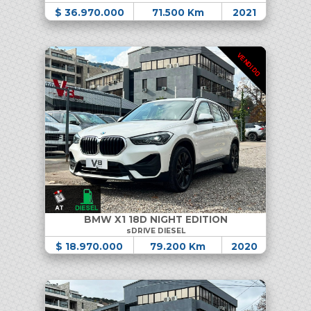
$ 36.970.000
71.500 Km
2021
VENDIDO
BMW X1 18D NIGHT EDITION
sDRIVE DIESEL
$ 18.970.000
79.200 Km
2020