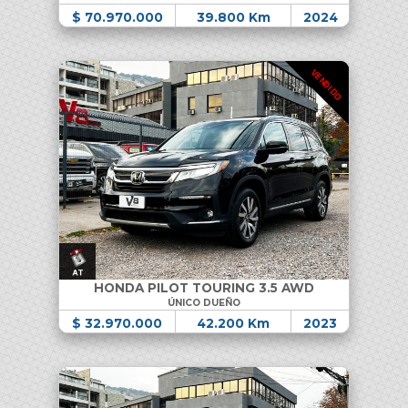
$ 70.970.000
39.800 Km
2024
VENDIDO
HONDA PILOT TOURING 3.5 AWD
ÚNICO DUEÑO
$ 32.970.000
42.200 Km
2023