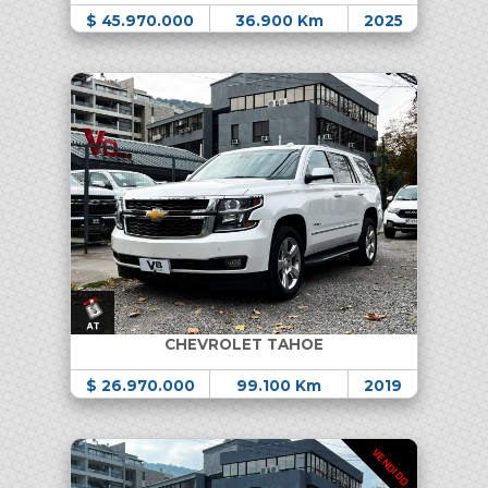
$ 45.970.000
36.900 Km
2025
CHEVROLET TAHOE
$ 26.970.000
99.100 Km
2019
VENDIDO