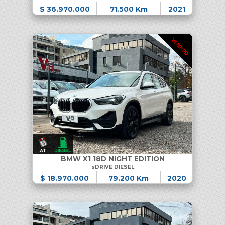
$ 36.970.000
71.500 Km
2021
VENDIDO
BMW X1 18D NIGHT EDITION
sDRIVE DIESEL
$ 18.970.000
79.200 Km
2020