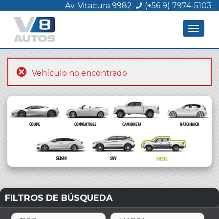
Av. Vitacura 9982
(+56 9) 7974-5103
Toggle
navigat
Vehículo no encontrado
FILTROS DE BÚSQUEDA