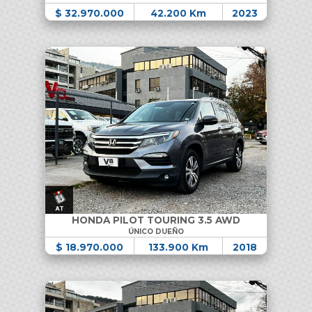
$ 32.970.000
42.200 Km
2023
HONDA PILOT TOURING 3.5 AWD
ÚNICO DUEÑO
$ 18.970.000
133.900 Km
2018