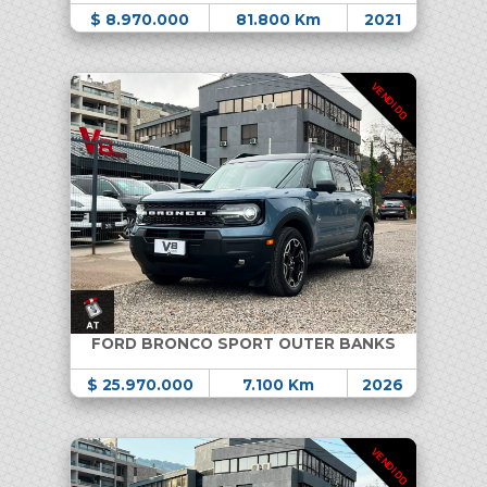
$ 8.970.000
81.800 Km
2021
VENDIDO
FORD BRONCO SPORT OUTER BANKS
$ 25.970.000
7.100 Km
2026
VENDIDO