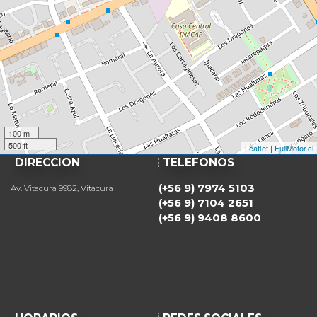
100 m
500 ft
Leaflet
|
FullMotor.cl
DIRECCIÓN
TELÉFONOS
(+56 9) 7974 5103
Av. Vitacura 9982, Vitacura
(+56 9) 7104 2651
(+56 9) 9408 8600