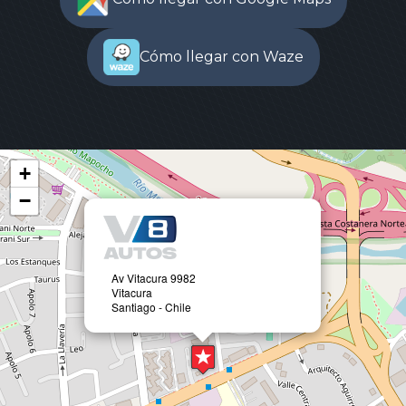
Cómo llegar con Waze
+
−
Av Vitacura 9982
Vitacura
Santiago - Chile