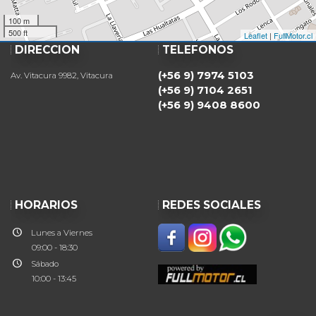
100 m
500 ft
Leaflet
|
FullMotor.cl
DIRECCIÓN
TELÉFONOS
(+56 9) 7974 5103
Av. Vitacura 9982, Vitacura
(+56 9) 7104 2651
(+56 9) 9408 8600
HORARIOS
REDES SOCIALES
Lunes a Viernes
09:00 - 18:30
Sábado
10:00 - 13:45