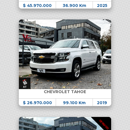
$ 45.970.000
36.900 Km
2025
CHEVROLET TAHOE
$ 26.970.000
99.100 Km
2019
VENDIDO