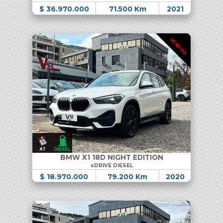
$ 36.970.000
71.500 Km
2021
VENDIDO
BMW X1 18D NIGHT EDITION
sDRIVE DIESEL
$ 18.970.000
79.200 Km
2020