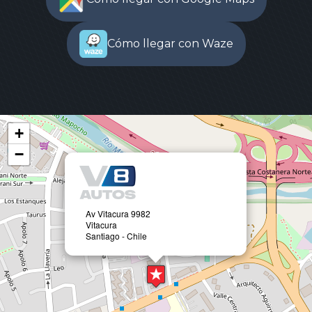
Cómo llegar con Waze
+
−
Av Vitacura 9982
Vitacura
Santiago - Chile