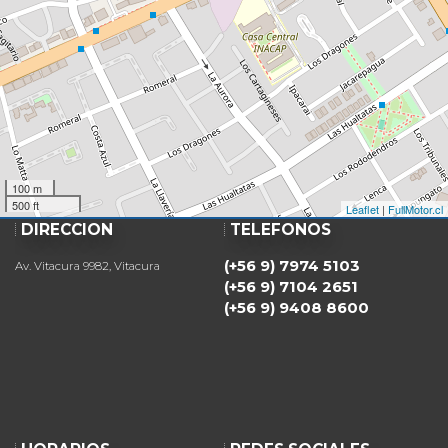
100 m
500 ft
Leaflet
|
FullMotor.cl
DIRECCIÓN
TELÉFONOS
(+56 9) 7974 5103
Av. Vitacura 9982, Vitacura
(+56 9) 7104 2651
(+56 9) 9408 8600