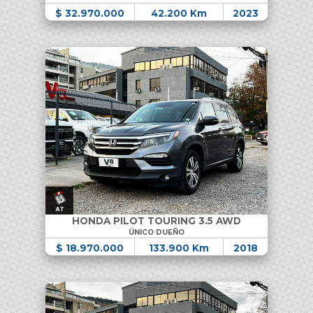
$ 32.970.000
42.200 Km
2023
HONDA PILOT TOURING 3.5 AWD
ÚNICO DUEÑO
$ 18.970.000
133.900 Km
2018