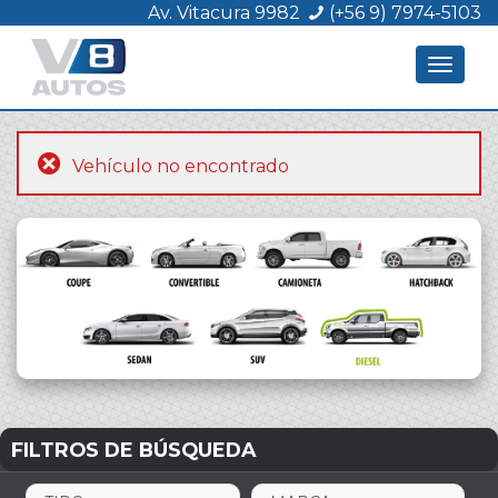
Av. Vitacura 9982
(+56 9) 7974-5103
Toggle
navigat
Vehículo no encontrado
FILTROS DE BÚSQUEDA