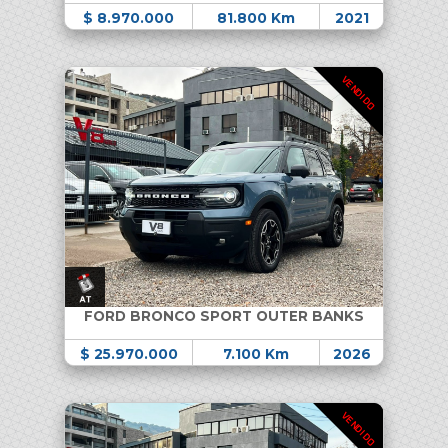
$ 8.970.000
81.800 Km
2021
VENDIDO
FORD BRONCO SPORT OUTER BANKS
$ 25.970.000
7.100 Km
2026
VENDIDO