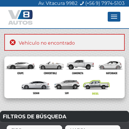
Av. Vitacura 9982
(+56 9) 7974-5103
Toggle
navigat
Vehículo no encontrado
FILTROS DE BÚSQUEDA