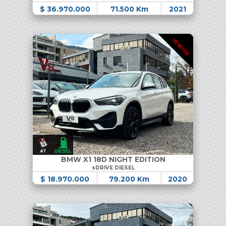
$ 36.970.000
71.500 Km
2021
VENDIDO
BMW X1 18D NIGHT EDITION
sDRIVE DIESEL
$ 18.970.000
79.200 Km
2020