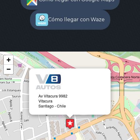
Cómo llegar con Waze
+
−
Av Vitacura 9982
Vitacura
Santiago - Chile