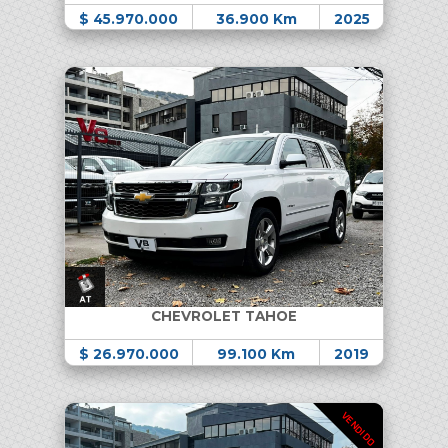
$ 45.970.000
36.900 Km
2025
CHEVROLET TAHOE
$ 26.970.000
99.100 Km
2019
VENDIDO