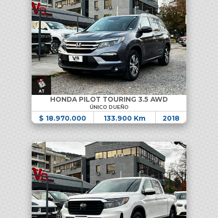
HONDA PILOT TOURING 3.5 AWD
ÚNICO DUEÑO
$ 18.970.000
133.900 Km
2018