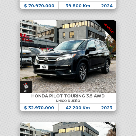
$ 70.970.000
39.800 Km
2024
VENDIDO
HONDA PILOT TOURING 3.5 AWD
ÚNICO DUEÑO
$ 32.970.000
42.200 Km
2023