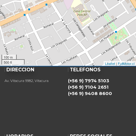
100 m
500 ft
Leaflet
|
FullMotor.cl
DIRECCIÓN
TELÉFONOS
(+56 9) 7974 5103
Av. Vitacura 9982, Vitacura
(+56 9) 7104 2651
(+56 9) 9408 8600