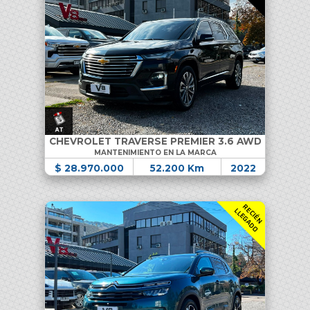
CHEVROLET TRAVERSE PREMIER 3.6 AWD
MANTENIMIENTO EN LA MARCA
$ 28.970.000
52.200 Km
2022
R
C
I
É
N
L
E
G
A
D
E
L
O