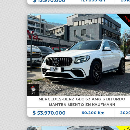
$ 13.970.000
127.800 Km
201
VEN
MERCEDES-BENZ GLC 63 AMG S BITURBO
MANTENIMIENTO EN KAUFMANN
$ 53.970.000
60.200 Km
202