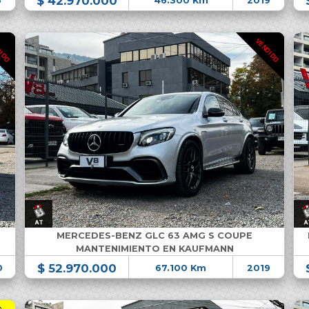
$ 42.970.000
6
46.300 Km
2019
DIDO
VENDIDO
MERCEDES-BENZ GLC 63 AMG S COUPE
MANTENIMIENTO EN KAUFMANN
$ 52.970.000
0
67.100 Km
2019