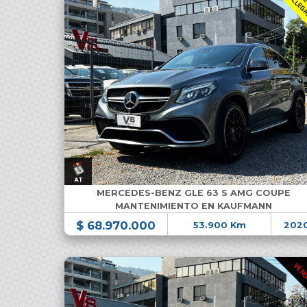
MERCEDES-BENZ GLE 63 S AMG COUPE
MANTENIMIENTO EN KAUFMANN
$ 68.970.000
53.900 Km
202
VEN