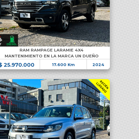
RAM RAMPAGE LARAMIE 4X4
MANTENIMIENTO EN LA MARCA UN DUEÑO
$ 25.970.000
17.600 Km
2024
R
C
I
É
N
L
E
G
A
D
E
L
O