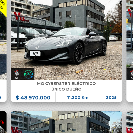
R
C
I
É
N
L
E
G
A
D
E
L
O
MG CYBERSTER ELÉCTRICO
ÚNICO DUEÑO
$ 48.970.000
0
11.200 Km
2025
DIDO