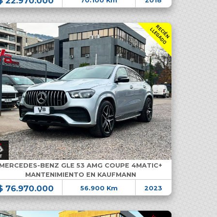
$ 22.970.000
70.100 Km
2018
R
C
I
É
N
L
E
G
A
D
E
L
O
MERCEDES-BENZ GLE 53 AMG COUPE 4MATIC+
MANTENIMIENTO EN KAUFMANN
$ 76.970.000
56.900 Km
2023