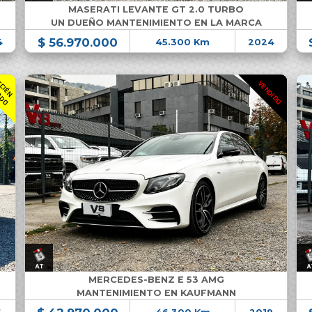
MASERATI LEVANTE GT 2.0 TURBO
UN DUEÑO MANTENIMIENTO EN LA MARCA
$ 56.970.000
4
45.300 Km
2024
R
C
I
É
N
L
E
G
A
D
VENDIDO
E
L
O
MERCEDES-BENZ E 53 AMG
MANTENIMIENTO EN KAUFMANN