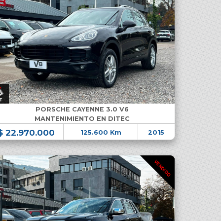
PORSCHE CAYENNE 3.0 V6
MANTENIMIENTO EN DITEC
$ 22.970.000
125.600 Km
2015
VENDIDO