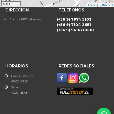
500 ft
Leaflet
|
FullMotor.cl
DIRECCIÓN
TELÉFONOS
(+56 9) 7974 5103
Av. Vitacura 9982, Vitacura
(+56 9) 7104 2651
(+56 9) 9408 8600
HORARIOS
REDES SOCIALES
Lunes a Viernes
09:00 - 18:30
Sábado
10:00 - 13:45