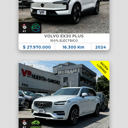
VOLVO EX30 PLUS
100% ELÉCTRICO
$ 27.970.000
16.300 Km
2024
R
C
I
É
N
L
E
G
A
D
E
L
O