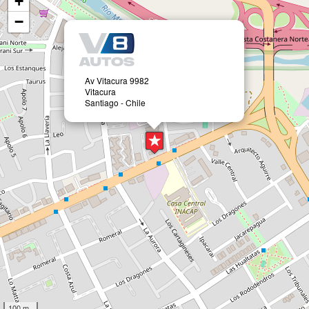
+
−
Av Vitacura 9982
Vitacura
Santiago - Chile
100 m