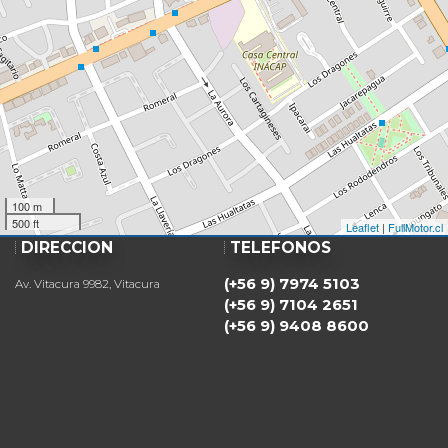
100 m
500 ft
Leaflet
|
FullMotor.cl
DIRECCIÓN
TELÉFONOS
(+56 9) 7974 5103
Av. Vitacura 9982, Vitacura
(+56 9) 7104 2651
(+56 9) 9408 8600