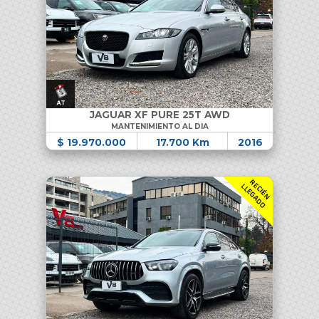
JAGUAR XF PURE 25T AWD
MANTENIMIENTO AL DIA
$ 19.970.000
17.700 Km
2016
R
C
I
É
N
L
E
G
A
D
E
L
O